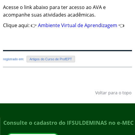
Acesse o link abaixo para ter acesso ao AVA e
acompanhe suas atividades acadêmicas.
Clique aqui: 👉
Ambiente Virtual
de Aprendizagem
👈
registrado em:
Artigos do Curso de ProfEPT
Voltar para o topo
Consulte o cadastro do IFSULDEMINAS no e-MEC