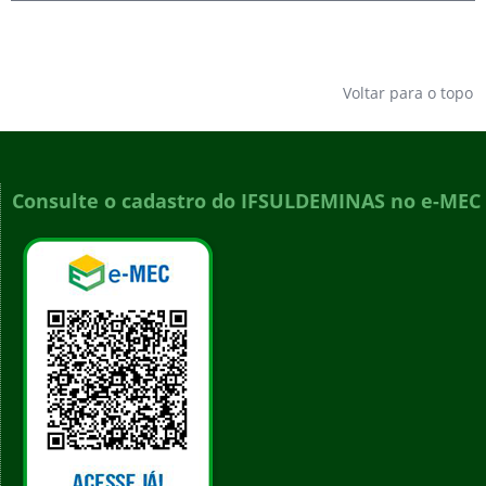
Voltar para o topo
Consulte o cadastro do IFSULDEMINAS no e-MEC