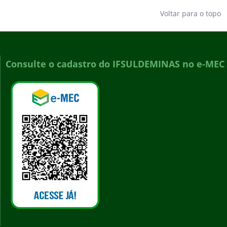
Voltar para o topo
Consulte o cadastro do IFSULDEMINAS no e-MEC