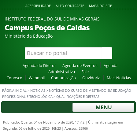
ACESSIBILIDADE
ALTO CONTRASTE
MAPA DO SITE
INSTITUTO FEDERAL DO SUL DE MINAS GERAIS
Campus Poços de Caldas
Ministério da Educação
Agenda do Diretor
Agenda de Eventos
Agenda
Administrativa
Fale
Conosco
Webmail
Comunicação
Ouvidoria
Mais Notícias
PÁGINA INICIAL
>
NOTÍCIAS
>
NOTÍCIAS DO CURSO DE MESTRADO EM EDUCAÇÃO
PROFISSIONAL E TECNOLÓGICA
>
QUALIFICAÇÕES E DEFESAS
MENU
Publicado: Quarta, 04 de Novembro de 2020, 17h12
|
Última atualização em
Segunda, 06 de Julho de 2026, 16h23
|
Acessos: 53966