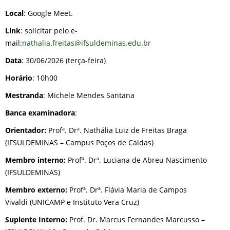
Local
: Google Meet.
Link
: solicitar pelo e-
mail:
nathalia.freitas@ifsuldeminas.edu.br
Data
: 30/06/2026 (terça-feira)
Horário
: 10h00
Mestranda
: Michele Mendes Santana
Banca examinadora
:
Orientador:
Profª. Drª. Nathália Luiz de Freitas Braga
(IFSULDEMINAS – Campus Poços de Caldas)
Membro interno:
Profª. Drª. Luciana de Abreu Nascimento
(IFSULDEMINAS)
Membro externo:
Profª. Drª. Flávia Maria de Campos
Vivaldi (UNICAMP e Instituto Vera Cruz)
Suplente Interno:
Prof. Dr. Marcus Fernandes Marcusso –