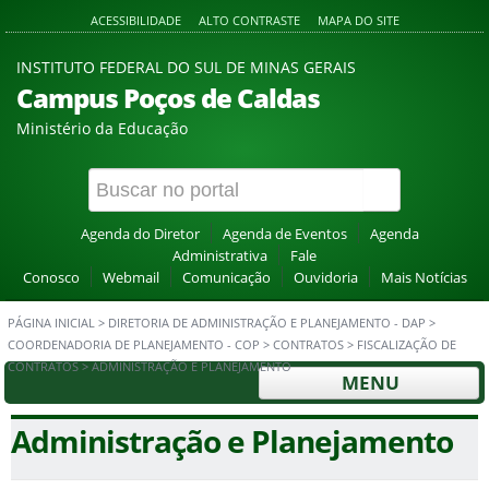
ACESSIBILIDADE
ALTO CONTRASTE
MAPA DO SITE
INSTITUTO FEDERAL DO SUL DE MINAS GERAIS
Campus Poços de Caldas
Ministério da Educação
Agenda do Diretor
Agenda de Eventos
Agenda
Administrativa
Fale
Conosco
Webmail
Comunicação
Ouvidoria
Mais Notícias
PÁGINA INICIAL
>
DIRETORIA DE ADMINISTRAÇÃO E PLANEJAMENTO - DAP
>
COORDENADORIA DE PLANEJAMENTO - COP
>
CONTRATOS
>
FISCALIZAÇÃO DE
CONTRATOS
>
ADMINISTRAÇÃO E PLANEJAMENTO
MENU
Administração e Planejamento