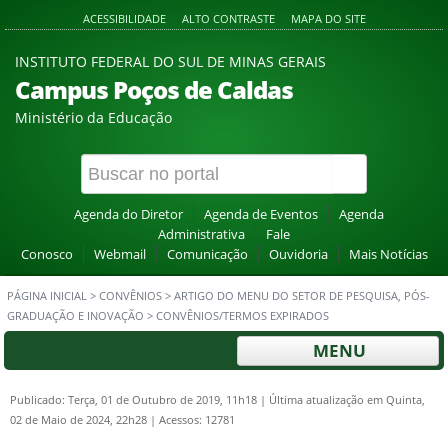
ACESSIBILIDADE
ALTO CONTRASTE
MAPA DO SITE
INSTITUTO FEDERAL DO SUL DE MINAS GERAIS
Campus Poços de Caldas
Ministério da Educação
Agenda do Diretor
Agenda de Eventos
Agenda
Administrativa
Fale
Conosco
Webmail
Comunicação
Ouvidoria
Mais Notícias
PÁGINA INICIAL
>
CONVÊNIOS
>
ARTIGO DO MENU DO SETOR DE PESQUISA, PÓS-
GRADUAÇÃO E INOVAÇÃO
>
CONVÊNIOS/TERMOS EXPIRADOS
MENU
Publicado: Terça, 01 de Outubro de 2019, 11h18
|
Última atualização em Quinta,
02 de Maio de 2024, 22h28
|
Acessos: 12781