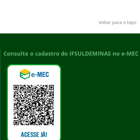
Voltar para o topo
Consulte o cadastro do IFSULDEMINAS no e-MEC